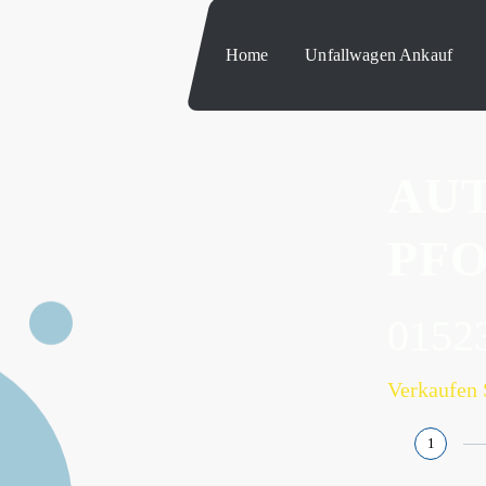
Home
Unfallwagen Ankauf
AU
PF
0152
Verkaufen 
1