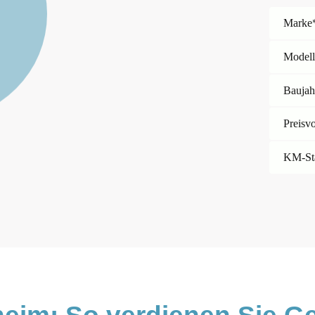
Marke
Model
Baujah
Preisv
KM-St