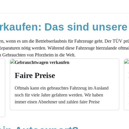
 Auto?
rkaufen: Das sind unsere
kauft werden?
en, wenn es um die Betriebserlaubnis für Fahrzeuge geht. Der TÜV pr
ort
eparaturen nötig werden. Während diese Fahrzeuge hierzulande oftmals
n Gebrauchten von Pforzheim in die Welt.
Faire Preise
rt?
e Leistungen, Ihr Vorteil
Oftmals kann ein gebrauchtes Fahrzeug im Ausland
mmen Sie Höchstpreise
noch für viele Jahre gefahren werden. Wir haben
immer einen Abnehmer und zahlen faire Preise