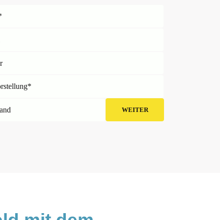
*
l
r
orstellung*
and
WEITER