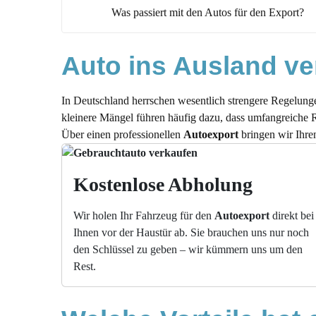
Was passiert mit den Autos für den Export?
Wie hoch ist der Verkaufspreis für ein Export
Auto ins Ausland ve
Kann auch ein Unfallauto für den Export ver
Wie alt darf ein Auto für den Export sein?
In Deutschland herrschen wesentlich strengere Regelung
Wichtige Informationen rund um den Autoexp
kleinere Mängel führen häufig dazu, dass umfangreiche R
Wohin werden alte Autos exportiert?
Über einen professionellen
Autoexport
bringen wir Ihre
Autoexport ohne MwSt.: Ist das möglich?
Kostenlose Abholung
Wie viel ist mein Auto im Autoexport noch we
Autoexport in Pforzheim: Unser Service, unser
Wir holen Ihr Fahrzeug für den
Autoexport
direkt bei
Schneller Autoexport in Pforzheim: So beko
Ihnen vor der Haustür ab. Sie brauchen uns nur noch
den Schlüssel zu geben – wir kümmern uns um den
Rest.